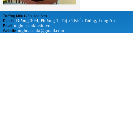
Trường Mẫu Giáo Hoa Sen
Đường 30/4, Phường 1, Thị xã Kiến Tường, Long An
Địa chỉ:
mghoasenkt.edu.vn
Email:
mghoasenkt@gmail.com
Website: